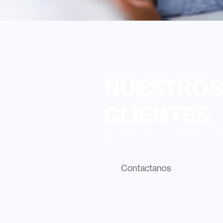
NUESTRO
CLIENTES
Experiencias de empresas a la
Hipernet ha ayudado a lograr su
Contactanos