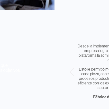
S
Desde la implement
empresa logró i
plataforma la admi
s que
Esto le permitió me
s objetivos.
cada pieza, contr
procesos producti
eficiente con los e
sector
Fábrica 