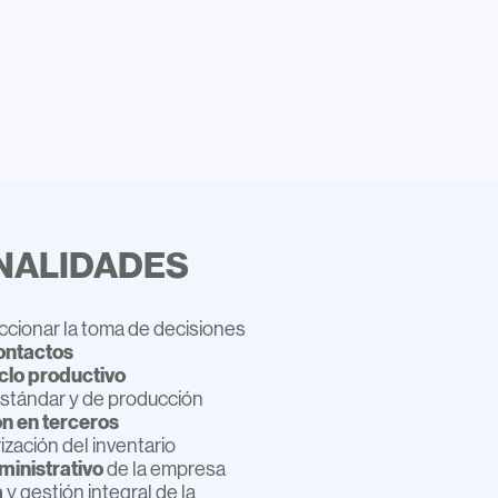
NALIDADES
ccionar la toma de decisiones
contactos
clo productivo
estándar y de producción
ón en terceros
ización del inventario
ministrativo
de la empresa
a
y
gestión integral
de la