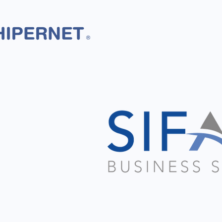
ERP
Da el siguiente paso haci
empresarial más eficient
organizada.