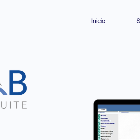
Inicio
S
a una gestión
e y